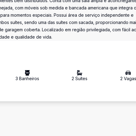
bientes bem distribuídos. Conta com uma sala ampla e aconchegant
planejada, com móveis sob medida e bancada americana que integra 
 para momentos especiais. Possui área de serviço independente e
 ambos suítes, sendo uma das suítes com sacada, proporcionando ma
e garagem coberta. Localizado em região privilegiada, com fácil a
idade e qualidade de vida.
3
Banheiro
s
2
Suíte
s
2
Vaga