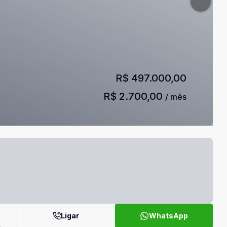
R$ 497.000,00
R$ 2.700,00
/ mês
Ligar
WhatsApp