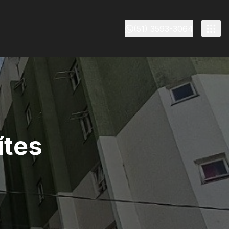
(51) 3593-3064
ítes