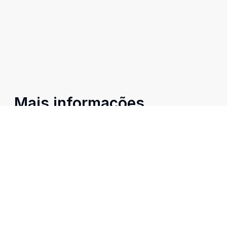
Mais informações
Água Quente
Banheiro Social
Cozinha
Lavabo