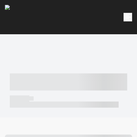
----- ----- -- ------ ---- ---- -- ----- -----
----- --- ------
----- -----
----- ----- -- ------ ---- ---- -- ----- ----- ----- --- ------