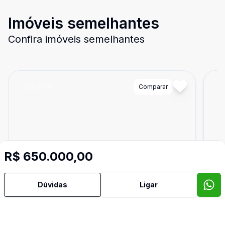
Imóveis semelhantes
Confira imóveis semelhantes
Cód:
9766
Comparar
Có
R$ 650.000,00
Dúvidas
Ligar