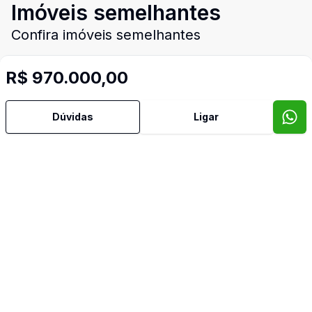
Imóveis semelhantes
Confira imóveis semelhantes
R$ 970.000,00
Cód:
8069
Comparar
Có
Dúvidas
Ligar