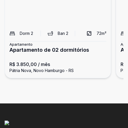
Dorm
2
Ban
2
72
m²
Apartamento
Apa
Apartamento de 02 dormitórios
Ap
su
R$ 3.850,00
/ mês
R$ 
Pátria Nova, Novo Hamburgo - RS
Pát