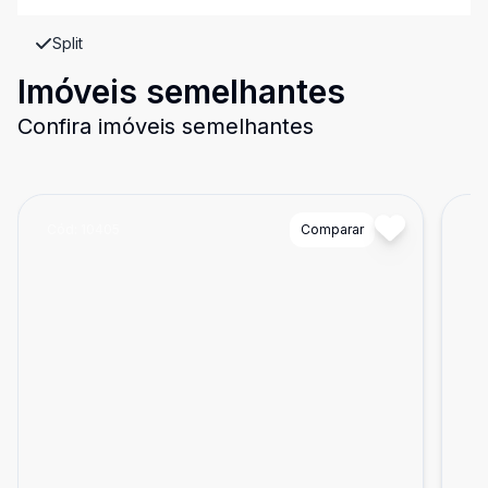
Split
Imóveis semelhantes
Confira imóveis semelhantes
Cód:
10405
Comparar
Có