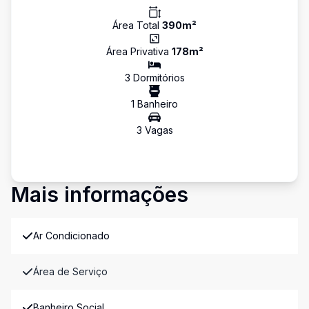
Área Total
390
m²
Área Privativa
178
m²
3
Dormitório
s
1
Banheiro
3
Vaga
s
Mais informações
Ar Condicionado
Área de Serviço
Banheiro Social