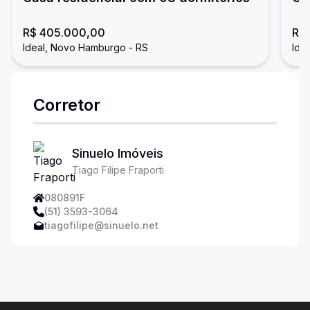
se
R$ 405.000,00
R$ 
Ideal, Novo Hamburgo - RS
Ide
Corretor
Sinuelo Imóveis
Tiago Filipe Fraporti
080891F
(51) 3593-3064
tiagofilipe@sinuelo.net