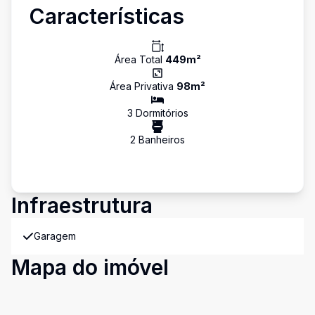
Características
Área Total
449
m²
Área Privativa
98
m²
3
Dormitório
s
2
Banheiro
s
Infraestrutura
Garagem
Mapa do imóvel