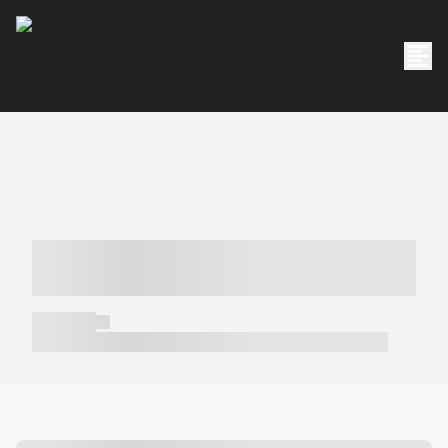
----- ----- -- ------ ---- ---- -- ----- -----
----- --- ------
----- -----
----- ----- -- ------ ---- ---- -- ----- ----- ----- --- ------